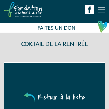
Aller au contenu principal
S'impliquer
Initiatives
Photos
Nous joindre
FAITES UN DON
COKTAIL DE LA RENTRÉE
Retour à la liste